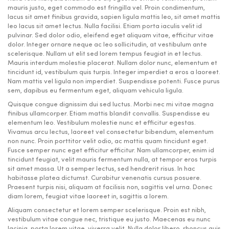
mauris justo, eget commodo est fringilla vel. Proin condimentum,
lacus sit amet finibus gravida, sapien ligula mattis leo, sit amet mattis
leo lacus sit amet lectus. Nulla facilisi. Etiam porta iaculis velit id
pulvinar. Sed dolor odio, eleifend eget aliquam vitae, efficitur vitae
dolor. Integer ornare neque ac leo sollicitudin, at vestibulum ante
scelerisque. Nullam ut elit sed lorem tempus feugiat in et lectus.
Mauris interdum molestie placerat. Nullam dolor nunc, elementum et
tincidunt id, vestibulum quis turpis. Integer imperdiet a eros a laoreet.
Nam mattis vel ligula non imperdiet. Suspendisse potenti. Fusce purus
sem, dapibus eu fermentum eget, aliquam vehicula ligula.
Quisque congue dignissim dui sed luctus. Morbi nec mi vitae magna
finibus ullamcorper. Etiam mattis blandit convallis. Suspendisse eu
elementum leo. Vestibulum molestie nunc et efficitur egestas.
Vivamus arcu lectus, laoreet vel consectetur bibendum, elementum
non nunc. Proin porttitor velit odio, ac mattis quam tincidunt eget.
Fusce semper nunc eget efficitur efficitur. Nam ullamcorper, enim id
tincidunt feugiat, velit mauris fermentum nulla, at tempor eros turpis
sit amet massa. Ut a semper lectus, sed hendrerit risus. In hac
habitasse platea dictumst. Curabitur venenatis cursus posuere.
Praesent turpis nisi, aliquam at facilisis non, sagittis vel urna. Donec
diam lorem, feugiat vitae laoreet in, sagittis a lorem.
Aliquam consectetur et lorem semper scelerisque. Proin est nibh,
vestibulum vitae congue nec, tristique eu justo. Maecenas eu nunc
lacinia, porta lorem vitae, viverra velit. Nulla dolor libero, rhoncus quis