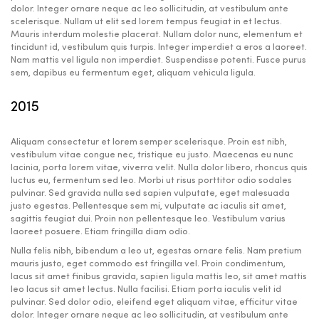
dolor. Integer ornare neque ac leo sollicitudin, at vestibulum ante
scelerisque. Nullam ut elit sed lorem tempus feugiat in et lectus.
Mauris interdum molestie placerat. Nullam dolor nunc, elementum et
tincidunt id, vestibulum quis turpis. Integer imperdiet a eros a laoreet.
Nam mattis vel ligula non imperdiet. Suspendisse potenti. Fusce purus
sem, dapibus eu fermentum eget, aliquam vehicula ligula.
2015
Aliquam consectetur et lorem semper scelerisque. Proin est nibh,
vestibulum vitae congue nec, tristique eu justo. Maecenas eu nunc
lacinia, porta lorem vitae, viverra velit. Nulla dolor libero, rhoncus quis
luctus eu, fermentum sed leo. Morbi ut risus porttitor odio sodales
pulvinar. Sed gravida nulla sed sapien vulputate, eget malesuada
justo egestas. Pellentesque sem mi, vulputate ac iaculis sit amet,
sagittis feugiat dui. Proin non pellentesque leo. Vestibulum varius
laoreet posuere. Etiam fringilla diam odio.
Nulla felis nibh, bibendum a leo ut, egestas ornare felis. Nam pretium
mauris justo, eget commodo est fringilla vel. Proin condimentum,
lacus sit amet finibus gravida, sapien ligula mattis leo, sit amet mattis
leo lacus sit amet lectus. Nulla facilisi. Etiam porta iaculis velit id
pulvinar. Sed dolor odio, eleifend eget aliquam vitae, efficitur vitae
dolor. Integer ornare neque ac leo sollicitudin, at vestibulum ante