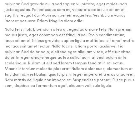
pulvinar. Sed gravida nulla sed sapien vulputate, eget malesuada
justo egestas. Pellentesque sem mi, vulputate ac iaculis sit amet,
sagittis feugiat dui. Proin non pellentesque leo. Vestibulum varius
laoreet posuere. Etiam fringilla diam odio.
Nulla felis nibh, bibendum a leo ut, egestas ornare felis. Nam pretium
mauris justo, eget commodo est fringilla vel. Proin condimentum,
lacus sit amet finibus gravida, sapien ligula mattis leo, sit amet mattis
leo lacus sit amet lectus. Nulla facilisi. Etiam porta iaculis velit id
pulvinar. Sed dolor odio, eleifend eget aliquam vitae, efficitur vitae
dolor. Integer ornare neque ac leo sollicitudin, at vestibulum ante
scelerisque. Nullam ut elit sed lorem tempus feugiat in et lectus.
Mauris interdum molestie placerat. Nullam dolor nunc, elementum et
tincidunt id, vestibulum quis turpis. Integer imperdiet a eros a laoreet.
Nam mattis vel ligula non imperdiet. Suspendisse potenti. Fusce purus
sem, dapibus eu fermentum eget, aliquam vehicula ligula.