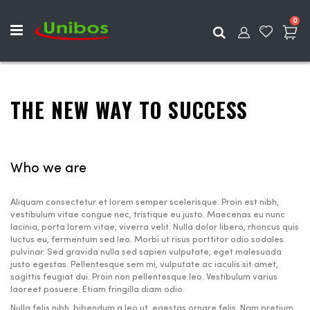
ite
0
Search
THE NEW WAY TO SUCCESS
Who we are
Aliquam consectetur et lorem semper scelerisque. Proin est nibh,
vestibulum vitae congue nec, tristique eu justo. Maecenas eu nunc
lacinia, porta lorem vitae, viverra velit. Nulla dolor libero, rhoncus quis
luctus eu, fermentum sed leo. Morbi ut risus porttitor odio sodales
pulvinar. Sed gravida nulla sed sapien vulputate, eget malesuada
justo egestas. Pellentesque sem mi, vulputate ac iaculis sit amet,
sagittis feugiat dui. Proin non pellentesque leo. Vestibulum varius
laoreet posuere. Etiam fringilla diam odio.
Nulla felis nibh, bibendum a leo ut, egestas ornare felis. Nam pretium