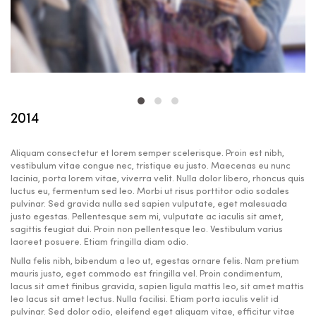
2014
Aliquam consectetur et lorem semper scelerisque. Proin est nibh,
vestibulum vitae congue nec, tristique eu justo. Maecenas eu nunc
lacinia, porta lorem vitae, viverra velit. Nulla dolor libero, rhoncus quis
luctus eu, fermentum sed leo. Morbi ut risus porttitor odio sodales
pulvinar. Sed gravida nulla sed sapien vulputate, eget malesuada
justo egestas. Pellentesque sem mi, vulputate ac iaculis sit amet,
sagittis feugiat dui. Proin non pellentesque leo. Vestibulum varius
laoreet posuere. Etiam fringilla diam odio.
Nulla felis nibh, bibendum a leo ut, egestas ornare felis. Nam pretium
mauris justo, eget commodo est fringilla vel. Proin condimentum,
lacus sit amet finibus gravida, sapien ligula mattis leo, sit amet mattis
leo lacus sit amet lectus. Nulla facilisi. Etiam porta iaculis velit id
pulvinar. Sed dolor odio, eleifend eget aliquam vitae, efficitur vitae